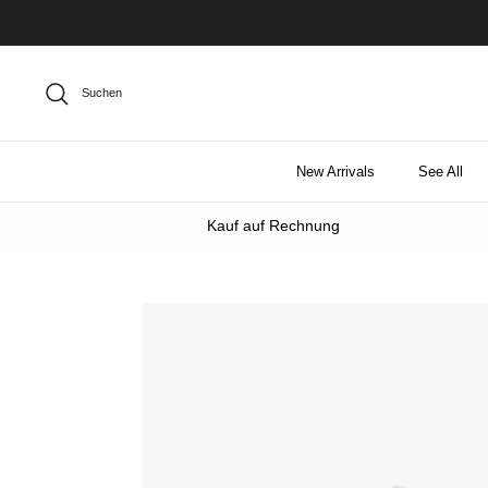
Direkt
zum
Inhalt
Suchen
New Arrivals
See All
Kauf auf Rechnung