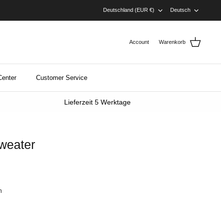
Währung
Sprache
Deutschland (EUR €)
Deutsch
Account
Warenkorb
Center
Customer Service
Lieferzeit 5 Werktage
weater
n