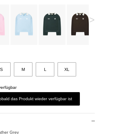
>
S
M
L
XL
verfügbar
obald das Produkt wieder verfügbar ist
ather Grey