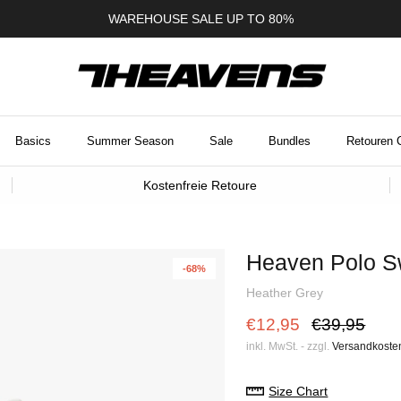
WAREHOUSE SALE UP TO 80%
Basics
Summer Season
Sale
Bundles
Retouren 
Kostenfreie Retoure
Heaven Polo S
-68%
Heather Grey
€12,95
€39,95
inkl. MwSt. - zzgl.
Versandkoste
Size Chart