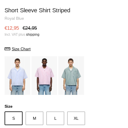
Heavy Blank Hoodie
Heavy Bl
Short Sleeve Shirt Striped
e
€28,75
€35,95
Sale
€28,75
Royal Blue
€12,95
€24,95
Incl. VAT plus
shipping
Size Chart
Size
S
M
L
XL