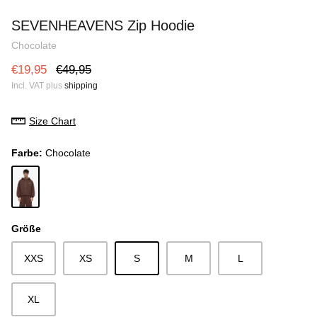
Heavy Blank Hoodie
Heavy Bl
SEVENHEAVENS Zip Hoodie
e
€28,75
€35,95
Sale
€28,75
Chocolate
€19,95
€49,95
Incl. VAT plus
shipping
Size Chart
Farbe
Chocolate
Chocolate
Größe
XXS
XS
S
M
L
XL