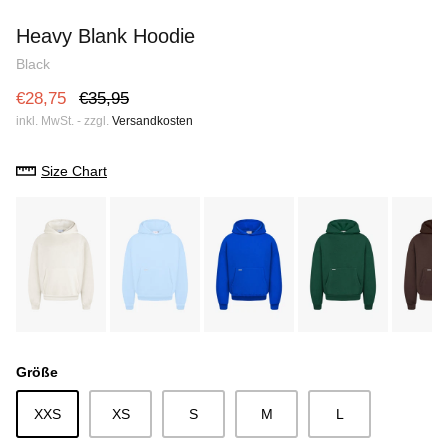
Heavy Blank Hoodie
Heavy Bl
Heavy Blank Hoodie
e
€28,75
€35,95
Sale
€28,75
Black
€28,75
€35,95
inkl. MwSt. - zzgl.
Versandkosten
Size Chart
Größe
XXS
XS
S
M
L