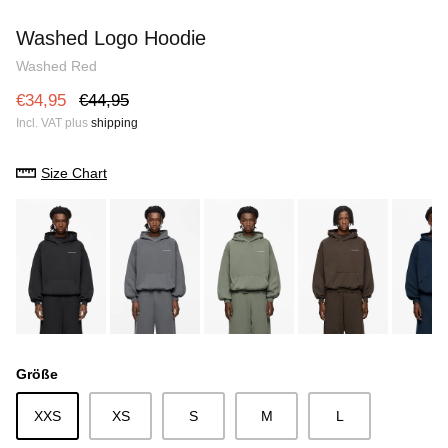
Heavy Blank Hoodie
Heavy Bl
Washed Logo Hoodie
e
€28,75
€35,95
Sale
€28,75
Washed Red
€34,95
€44,95
Incl. VAT plus
shipping
Size Chart
Größe
XXS
XS
S
M
L