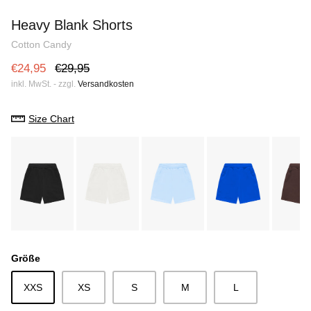
Heavy Blank Hoodie
Heavy Bl
Heavy Blank Shorts
e
€28,75
€35,95
Sale
€28,75
Cotton Candy
€24,95
€29,95
inkl. MwSt. - zzgl.
Versandkosten
Size Chart
Größe
XXS
XS
S
M
L